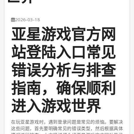
2026-03-18
亚星游戏官方网
站登陆入口常见
错误分析与排查
指南，确保顺利
进入游戏世界
在玩亚星游戏时，遇到登录问题是常见的烦恼。要解决
这些问题，首先要明确常见的错误类型，然后根据具体