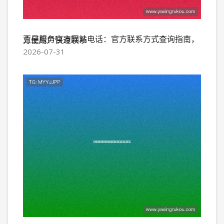
亚星服务官方网站电话：官方联系方式查询指南，方便用户快速联系
2026-07-31