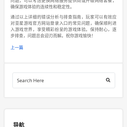
问题，可以考虑更换网络服务提供商或升级网络套餐，
确保游戏体验的连续性和稳定性。
通过以上详细的错误分析与排查指南，玩家可以有效应
对亚星游戏官方网站登录入口的常见问题，确保顺利进
入游戏世界，享受精彩纷呈的游戏体验。保持耐心，逐
步排查，问题总会迎刃而解。祝你游戏愉快！
上一篇
导航