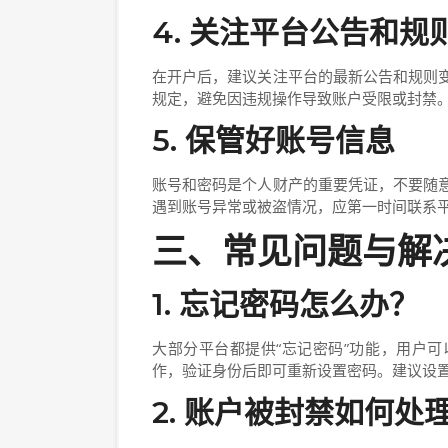
4. 关注平台公告和规
在开户后，建议关注平台的最新公告和规则
规定，避免因违规操作导致账户受限或封禁
5. 保管好账号信息
账号和密码是个人财产的重要凭证，不要随
遇到账号异常或被盗情况，应第一时间联系
三、常见问题与解
1. 忘记密码怎么办？
大部分平台都提供“忘记密码”功能，用户
作，验证身份后即可重新设置密码。建议设
2. 账户被封禁如何处