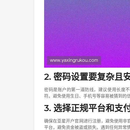
2. 密码设置要复杂且
密码是账户的第一道防线，建议使用长度不
符。避免使用生日、手机号等容易被猜到的
3. 选择正规平台和支
确保在亚星开户官网进行注册，避免使用非
平台，避免资金被盗或损失。遇到任何异常