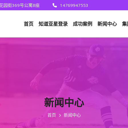
花园街369号公寓B座
14769947553
首页
知道
亚星登录
成功案例
新闻中心
集
新闻中心
首页
新闻中心