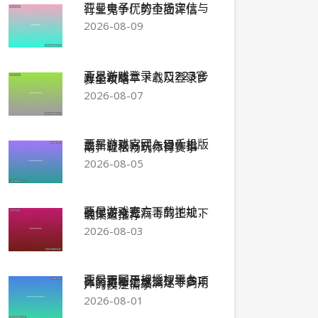
亚星电子厂的市场定位与行业竞争优势全面评估
2026-08-09
亚星游戏登录入口223官方最新版本下载及登录步骤全攻略
2026-08-07
亚星游戏官网入口手机版最新登录方式与操作指南，轻松畅玩体育赛事
2026-08-05
亚星游戏官方下载地址，确保安全无病毒的正规下载渠道推荐
2026-08-03
亚星正网正规授权平台，实时更新足球篮球等多项体育赛事信息满足不同用户的投注需求
2026-08-01