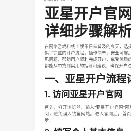
亚星开户官
详细步骤解
在网络游戏和线上娱乐日益普及的今天，选
供了完整的开户流程，操作简单，安全可靠
见问题，帮助用户顺利完成开户，享受优质
都能从中找到实用的指导和建议，确保开户
一、亚星开户流程
1. 访问亚星开户官网
首先，打开浏览器，输入“亚星开户官网”
问，避免误入钓鱼网站。进入官网后，首页会
步。