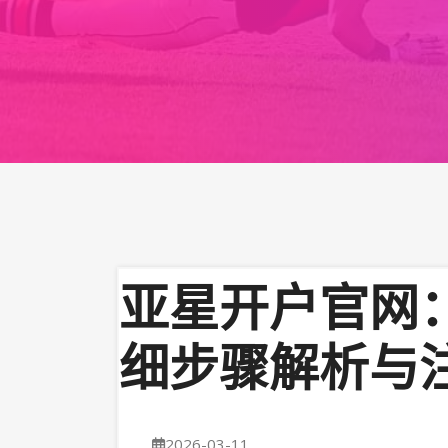
亚星开户官网
细步骤解析与
2026-03-11