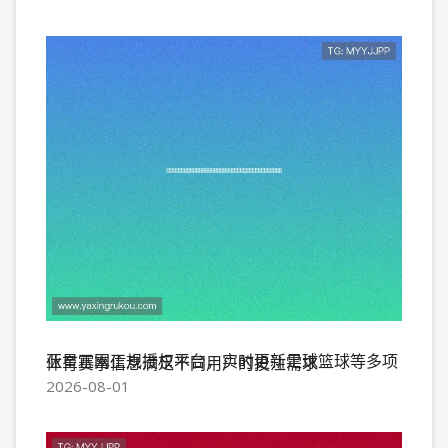
亚星正网正规授权平台，实时更新足球篮球等多项体育赛事信息满足不同用户的投注需求
2026-08-01