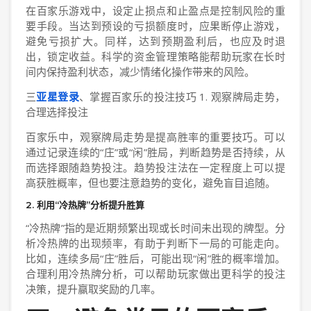
在百家乐游戏中，设定止损点和止盈点是控制风险的重
要手段。当达到预设的亏损额度时，应果断停止游戏，
避免亏损扩大。同样，达到预期盈利后，也应及时退
出，锁定收益。科学的资金管理策略能帮助玩家在长时
间内保持盈利状态，减少情绪化操作带来的风险。
三
亚星登录
、掌握百家乐的投注技巧 1. 观察牌局走势，
合理选择投注
百家乐中，观察牌局走势是提高胜率的重要技巧。可以
通过记录连续的“庄”或“闲”胜局，判断趋势是否持续，从
而选择跟随趋势投注。趋势投注法在一定程度上可以提
高获胜概率，但也要注意趋势的变化，避免盲目追随。
2. 利用“冷热牌”分析提升胜算
“冷热牌”指的是近期频繁出现或长时间未出现的牌型。分
析冷热牌的出现频率，有助于判断下一局的可能走向。
比如，连续多局“庄”胜后，可能出现“闲”胜的概率增加。
合理利用冷热牌分析，可以帮助玩家做出更科学的投注
决策，提升赢取奖励的几率。