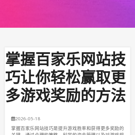
掌握百家乐网站技
巧让你轻松赢取更
多游戏奖励的方法
2026-05-18
掌握百家乐网站技巧是提升游戏胜率和获得更多奖励的
关键。通过合理的策略、科学的资金管理以及对游戏规