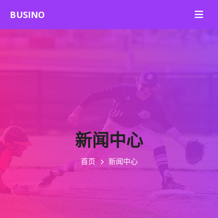
新闻中心
首页
新闻中心