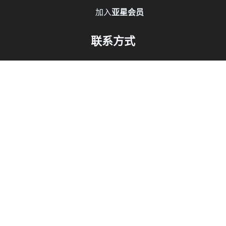
加入
亚星会员
联系方式
地址:
徐州城区花园街369号公寓B座
电话:
14769947553
邮箱:
k8f88prim@hotmail.com
邮箱订阅
提交