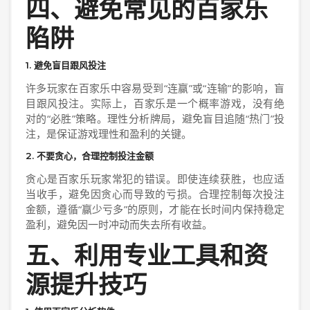
四、避免常见的百家乐
陷阱
1. 避免盲目跟风投注
许多玩家在百家乐中容易受到“连赢”或“连输”的影响，盲
目跟风投注。实际上，百家乐是一个概率游戏，没有绝
对的“必胜”策略。理性分析牌局，避免盲目追随“热门”投
注，是保证游戏理性和盈利的关键。
2. 不要贪心，合理控制投注金额
贪心是百家乐玩家常犯的错误。即使连续获胜，也应适
当收手，避免因贪心而导致的亏损。合理控制每次投注
金额，遵循“赢少亏多”的原则，才能在长时间内保持稳定
盈利，避免因一时冲动而失去所有收益。
五、利用专业工具和资
源提升技巧