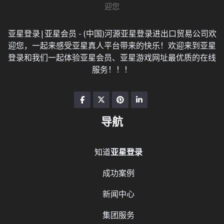
亚星登录|亚星会员 - (中国)河源亚星登录进出口贸易公司欢
迎您，一起来感受亚星真人平台带来的快乐！欢迎来到亚星
登录和我们一起体验亚星会员、亚星游戏网址最优质的在线
服务！！！
导航
知道
亚星登录
成功案例
新闻中心
集团服务