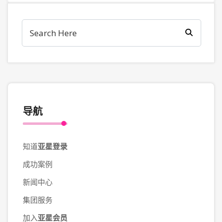
导航
知道
亚星登录
成功案例
新闻中心
集团服务
加入
亚星会员