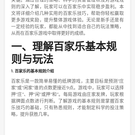
则的深入了解，玩家可以在百家乐中实现稳步盈利。本
文将详细介绍几种实用的百家乐技巧，帮助你轻松赢取
更多游戏奖励，提升整体游戏体验。无论是新手还是有
一定经验的玩家，都能从中找到适合自己的玩法策略，
从而在百家乐游戏中取得更好的成绩。
一、理解百家乐基本规
则与玩法
1. 百家乐的基本规则介绍
百家乐是一款简单易懂的纸牌游戏，主要目标是预测“庄
家”或“闲家”谁的点数更接近9点。游戏中，玩家可以选择
押“庄”、押“闲”或押“和”。每局游戏由庄家发牌，玩家根
据牌面点数进行判断。了解游戏的基本规则是掌握百家
乐技巧的基础，只有熟悉规则，才能制定科学的投注策
略，提升获胜几率。