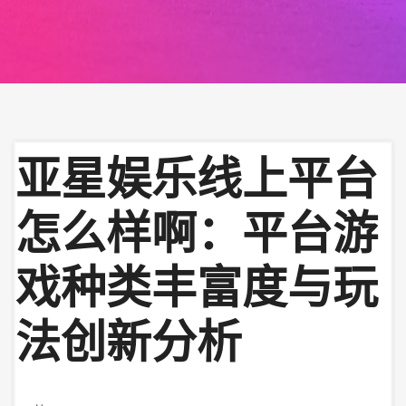
亚星娱乐线上平台
怎么样啊：平台游
戏种类丰富度与玩
法创新分析