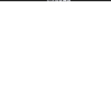
知道
亚星登录
成功案例
新闻中心
集团服务
加入
亚星会员
联系方式
地址:
徐州城区花园街369号公寓B座
电话:
14769947553
邮箱:
k8f88prim@hotmail.com
邮箱订阅