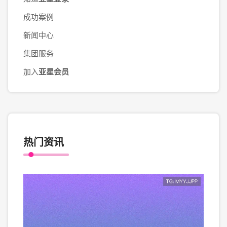
成功案例
新闻中心
集团服务
加入
亚星会员
热门资讯