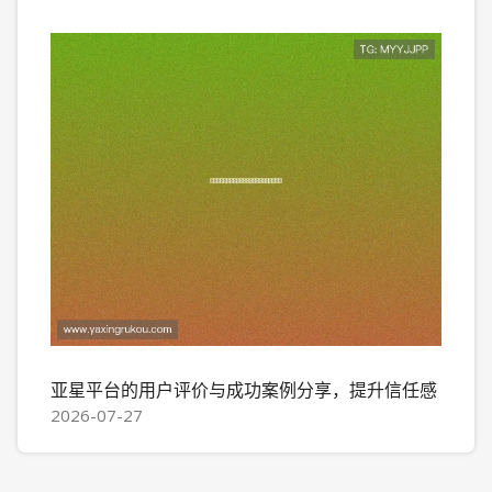
亚星平台的用户评价与成功案例分享，提升信任感
2026-07-27