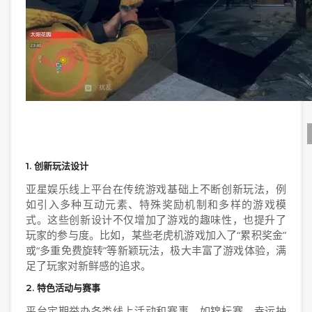
1. 创新玩法设计
亚星娱乐线上平台在传统游戏基础上不断创新玩法，例
如引入多种互动元素、特殊奖励机制和多样的游戏模
式。这些创新设计不仅增加了游戏的趣味性，也提升了
玩家的参与度。比如，某些老虎机游戏加入了“累积奖金”
或“多重免费旋转”等新颖玩法，极大丰富了游戏体验，满
足了玩家对新鲜感的追求。
2. 特色活动与赛事
平台定期举办各类线上活动和赛事，如锦标赛、幸运抽