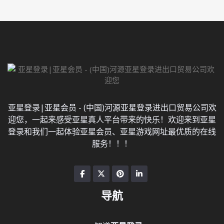
亚星登录|亚星会员 - (中国)河源亚星登录进出口贸易公司欢
迎您，一起来感受亚星真人平台带来的快乐！欢迎来到亚星
登录和我们一起体验亚星会员、亚星游戏网址最优质的在线
服务！！！
导航