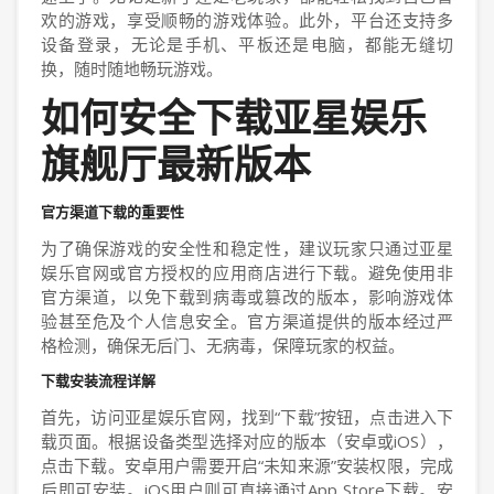
欢的游戏，享受顺畅的游戏体验。此外，平台还支持多
设备登录，无论是手机、平板还是电脑，都能无缝切
换，随时随地畅玩游戏。
如何安全下载亚星娱乐
旗舰厅最新版本
官方渠道下载的重要性
为了确保游戏的安全性和稳定性，建议玩家只通过亚星
娱乐官网或官方授权的应用商店进行下载。避免使用非
官方渠道，以免下载到病毒或篡改的版本，影响游戏体
验甚至危及个人信息安全。官方渠道提供的版本经过严
格检测，确保无后门、无病毒，保障玩家的权益。
下载安装流程详解
首先，访问亚星娱乐官网，找到“下载”按钮，点击进入下
载页面。根据设备类型选择对应的版本（安卓或iOS），
点击下载。安卓用户需要开启“未知来源”安装权限，完成
后即可安装。iOS用户则可直接通过App Store下载。安