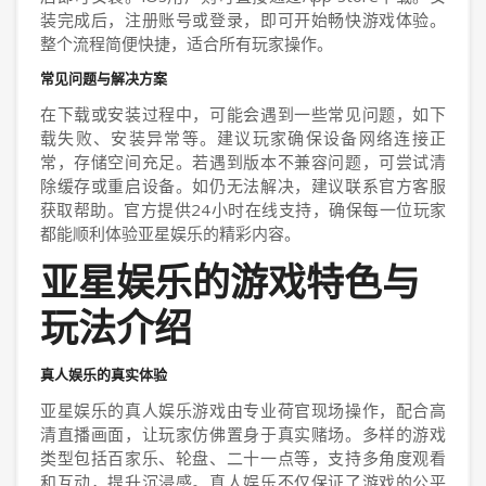
装完成后，注册账号或登录，即可开始畅快游戏体验。
整个流程简便快捷，适合所有玩家操作。
常见问题与解决方案
在下载或安装过程中，可能会遇到一些常见问题，如下
载失败、安装异常等。建议玩家确保设备网络连接正
常，存储空间充足。若遇到版本不兼容问题，可尝试清
除缓存或重启设备。如仍无法解决，建议联系官方客服
获取帮助。官方提供24小时在线支持，确保每一位玩家
都能顺利体验亚星娱乐的精彩内容。
亚星娱乐的游戏特色与
玩法介绍
真人娱乐的真实体验
亚星娱乐的真人娱乐游戏由专业荷官现场操作，配合高
清直播画面，让玩家仿佛置身于真实赌场。多样的游戏
类型包括百家乐、轮盘、二十一点等，支持多角度观看
和互动，提升沉浸感。真人娱乐不仅保证了游戏的公平