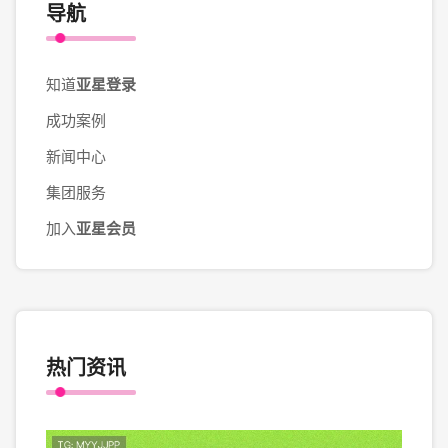
导航
知道
亚星登录
成功案例
新闻中心
集团服务
加入
亚星会员
热门资讯