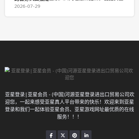
2026-07-29
亚星登录|亚星会员 - (中国)河源亚星登录进出口贸易公司欢
迎您，一起来感受亚星真人平台带来的快乐！欢迎来到亚星
登录和我们一起体验亚星会员、亚星游戏网址最优质的在线
服务！！！