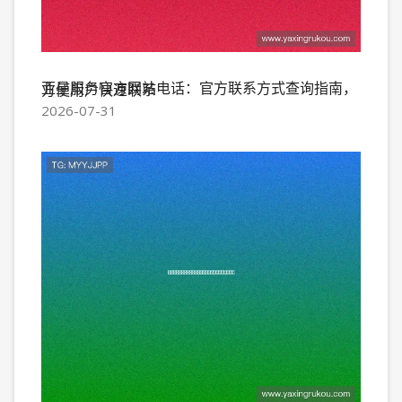
亚星服务官方网站电话：官方联系方式查询指南，方便用户快速联系
2026-07-31