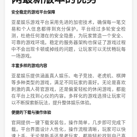
安全稳定的游戏平台保障
亚星娱乐游戏平台采用先进的加密技术，确保每一笔交
易和个人信息都得到充分保护。平台经过多轮安全检
测，杜绝任何潜在的安全隐患，为玩家营造一个安全、
可靠的游戏环境。稳定的服务器架构也保证了游戏过程
中不会出现卡顿或掉线的问题，让玩家可以无忧畅玩每
一场游戏。
丰富多样的游戏内容
亚星娱乐提供涵盖真人娱乐、电子竞技、老虎机、棋牌
等多种类型的游戏，满足不同玩家的喜好。无论是喜欢
刺激的真人荷官游戏，还是偏爱轻松的休闲游戏，都能
在平台上找到心仪的内容。多样化的游戏选择让玩家可
以不断探索新玩法，提升整体娱乐体验。
便捷的下载与操作体验
官网提供一键下载安装包，操作简单，几步即可完成下
载。平台界面设计人性化，操作流程清晰，玩家可以快
速上手。无论是新手还是老玩家，都能轻松找到自己喜