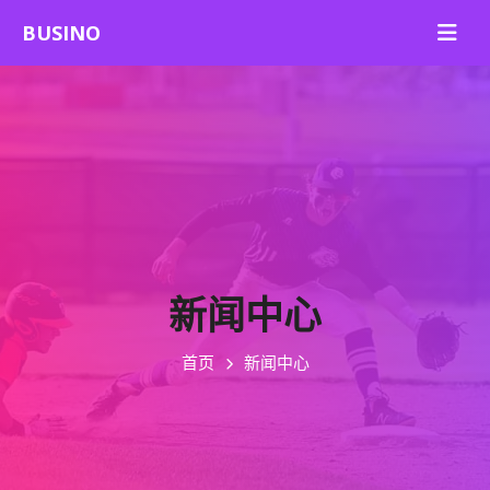
新闻中心
首页
新闻中心