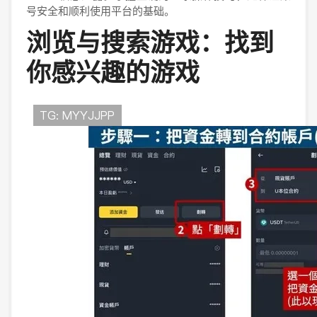
号安全和顺利使用平台的基础。
浏览与搜索游戏：找到
你感兴趣的游戏