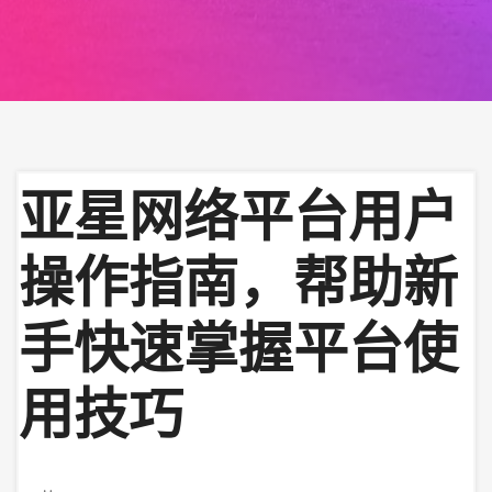
亚星网络平台用户
操作指南，帮助新
手快速掌握平台使
用技巧