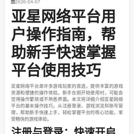
2026-04-07
亚星网络平台用
户操作指南，帮
助新手快速掌握
平台使用技巧
亚星网络平台是许多游戏玩家的首选，提供丰富的游戏
资源和便捷的操作体验。新手在刚开始使用时，可能会
觉得操作繁琐或不熟悉界面。本文将详细介绍亚星网络
平台的基本操作技巧，从注册登录、游戏浏览到账号管
理，帮助新手快速上手，轻松掌握平台的核心功能，享
受畅快的游戏体验。
注册与登录：快速开启