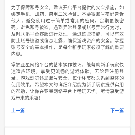
为了保障账号安全，建议开启平台提供的安全措施，如
绑定手机、邮箱，启用二次验证。不要将账号密码告诉
他人，避免使用过于简单或常用的密码。定期更换密
码，避免账号被盗。遇到异常登录或账号异常行为时，
及时联系平台客服进行处理。通过这些措施，可以有效
防止账号被盗或信息泄露，确保游戏资产的安全。掌握
账号安全的基本操作，是每个新手玩家必须了解的重要
内容。
掌握亚星网络平台的基本操作技巧，能帮助新手玩家快
速适应环境，享受更流畅的游戏体验。无论是注册登
录、游戏浏览还是账号安全，每个环节都关系到整体的
使用效果。希望本文的详细介绍能为新手玩家提供实用
的帮助，让你在亚星网络平台上畅玩无忧，尽情享受游
戏带来的乐趣！
上一篇
下一篇