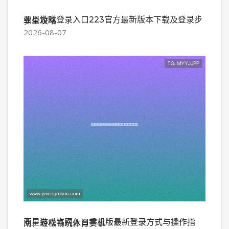
亚星游戏登录入口223官方最新版本下载及登录步骤全攻略
2026-08-07
亚星游戏官网入口手机版最新登录方式与操作指南，轻松畅玩体育赛事