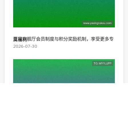
亚星旗舰厅会员制度与积分奖励机制，享受更多专属福利
2026-07-30