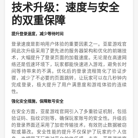
技术升级：速度与安全
的双重保障
提升登录速度，减少等待时间
登录速度是影响用户体验的重要因素之一。亚星游戏官
网此次升级采用了更先进的服务器架构和优化的前端技
术，大幅提升了登录页面的加载速度。无论是在高速网
络还是低速环境下，玩家都能快速进入游戏，避免长时
间等待带来的不满。优化后的登录流程简化了验证步
骤，减少了不必要的页面跳转，让玩家可以在几秒钟内
完成登录，极大提升了用户满意度和游戏体验的连续
性。
强化安全措施，保障账号安全
在安全方面，亚星游戏官网引入了多重验证机制，包括
验证码、指纹识别等，确保玩家账号的安全性。升级后
的登录界面还采用了加密传输技术，有效防止数据被窃
取或篡改。安全性能的提升不仅保护了玩家的个人信