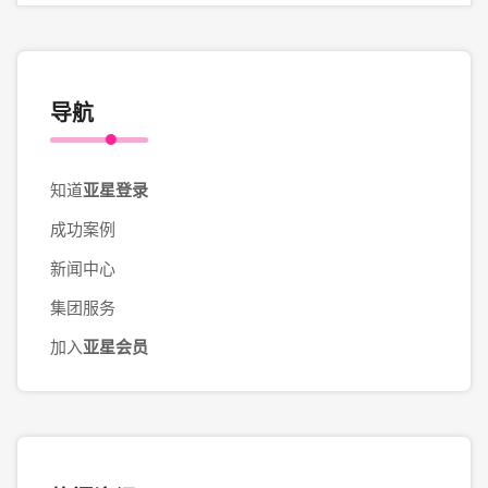
导航
知道
亚星登录
成功案例
新闻中心
集团服务
加入
亚星会员