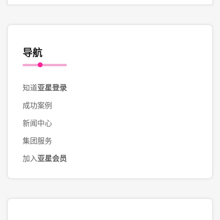
导航
知道
亚星登录
成功案例
新闻中心
集团服务
加入
亚星会员