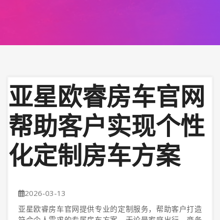
亚星欧睿房车官网
帮助客户实现个性
化定制房车方案
2026-03-13
亚星欧睿房车官网提供专业的定制服务，帮助客户打造
符合个人需求的专属房车方案。无论是家庭出行、商务