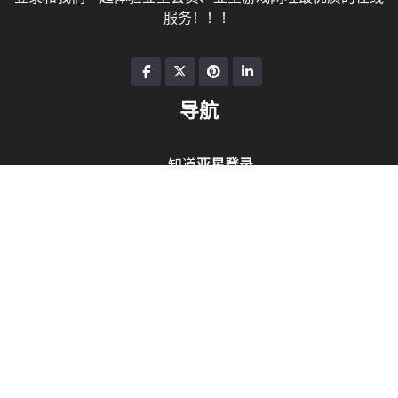
服务！！！
导航
知道
亚星登录
成功案例
新闻中心
集团服务
加入
亚星会员
联系方式