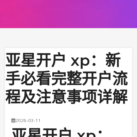
亚星开户 xp：新
手必看完整开户流
程及注意事项详解
2026-03-11
亚星开户 xp：