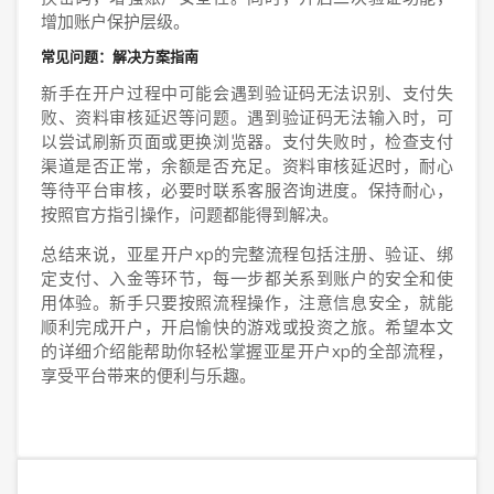
增加账户保护层级。
常见问题：解决方案指南
新手在开户过程中可能会遇到验证码无法识别、支付失
败、资料审核延迟等问题。遇到验证码无法输入时，可
以尝试刷新页面或更换浏览器。支付失败时，检查支付
渠道是否正常，余额是否充足。资料审核延迟时，耐心
等待平台审核，必要时联系客服咨询进度。保持耐心，
按照官方指引操作，问题都能得到解决。
总结来说，亚星开户xp的完整流程包括注册、验证、绑
定支付、入金等环节，每一步都关系到账户的安全和使
用体验。新手只要按照流程操作，注意信息安全，就能
顺利完成开户，开启愉快的游戏或投资之旅。希望本文
的详细介绍能帮助你轻松掌握亚星开户xp的全部流程，
享受平台带来的便利与乐趣。