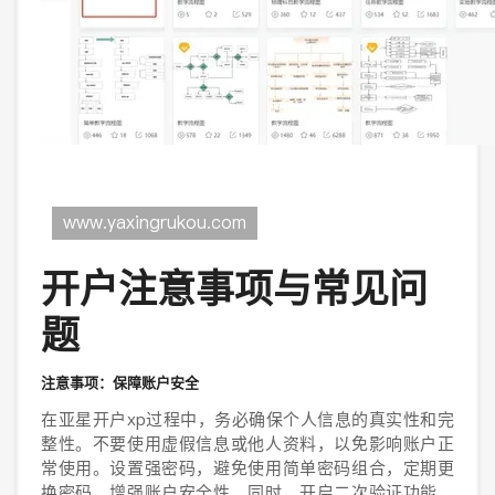
开户注意事项与常见问
题
注意事项：保障账户安全
在亚星开户xp过程中，务必确保个人信息的真实性和完
整性。不要使用虚假信息或他人资料，以免影响账户正
常使用。设置强密码，避免使用简单密码组合，定期更
换密码，增强账户安全性。同时，开启二次验证功能，