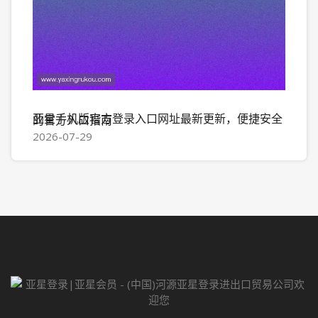
亚星手机版官方登录入口网址最新更新，便捷安全的官方入口指南
2026-07-29