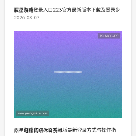
亚星游戏登录入口223官方最新版本下载及登录步骤全攻略
2026-08-07
亚星游戏官网入口手机版最新登录方式与操作指南，轻松畅玩体育赛事