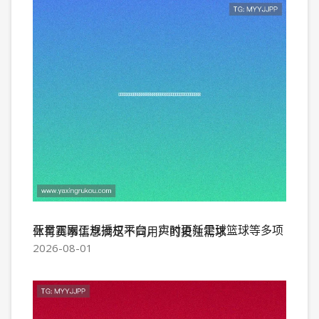
亚星正网正规授权平台，实时更新足球篮球等多项体育赛事信息满足不同用户的投注需求
2026-08-01