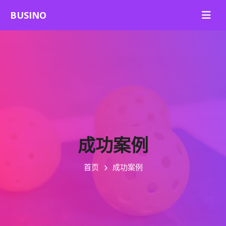
成功案例
首页
成功案例