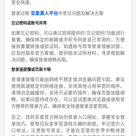
安全快速。
登录过程
亚星真人平台
中常见问题及解决方案
忘记密码或账号异常
如果忘记密码，可以通过官网提供的“忘记密码”功能进行
重置。确保绑定的邮箱或手机号码是自己常用的，方便
接收重置链接或验证码。如遇账号异常登录或被封禁，
应及时联系官方客服，提供相关证明材料，寻求帮助解
决问题，确保登录顺畅无阻。
登录速度慢或页面卡顿
登录速度慢可能由网络不稳定或浏览器问题引起。建议
使用高速稳定的网络连接，关闭其他占用带宽的程序。
清理浏览器缓存，关闭不必要的插件，确保页面加载顺
畅。如果问题持续存在，可以尝试更换浏览器或使用官
方推荐的登录方式，确保安全快速登录亚星官网。
总之，找到亚星官方网站的登录入口网址，掌握安全登
录技巧，是每位玩家享受游戏乐趣的前提。牢记官方入
口地址，注意账号安全，才能在亚星的世界中畅快游