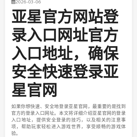
2026-03-06
亚星官方网站登
录入口网址官方
入口地址，确保
安全快速登录亚
星官网
如果你想快速、安全地登录亚星官网，最重要的是找到
官方的登录入口网址。本文将详细介绍亚星官网的登录
入口地址，提供安全登录的技巧，以及相关的注意事
项，帮助玩家轻松进入游戏世界，享受顺畅的游戏体
验。