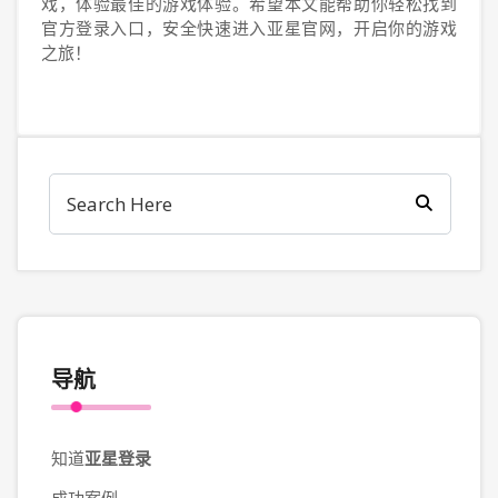
戏，体验最佳的游戏体验。希望本文能帮助你轻松找到
官方登录入口，安全快速进入亚星官网，开启你的游戏
之旅！
导航
知道
亚星登录