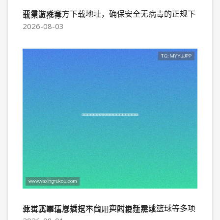
亚星游戏官方下载地址，确保安全无病毒的正规下载渠道推荐
2026-08-03
亚星正网正规授权平台，实时更新足球篮球等多项体育赛事信息满足不同用户的投注需求