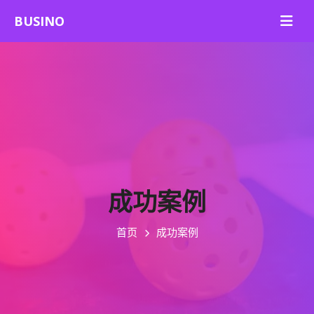
成功案例
首页
成功案例