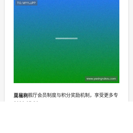
亚星旗舰厅会员制度与积分奖励机制，享受更多专属福利
2026-07-30