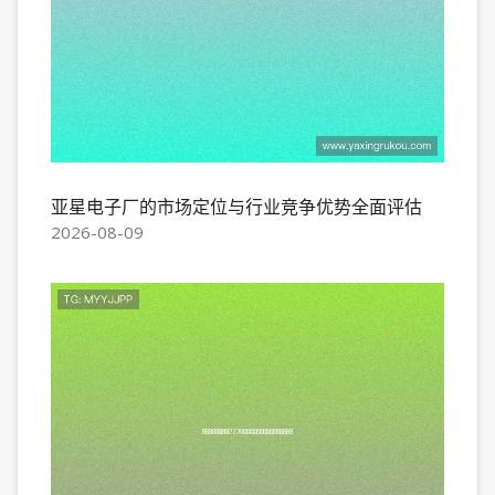
亚星电子厂的市场定位与行业竞争优势全面评估
2026-08-09