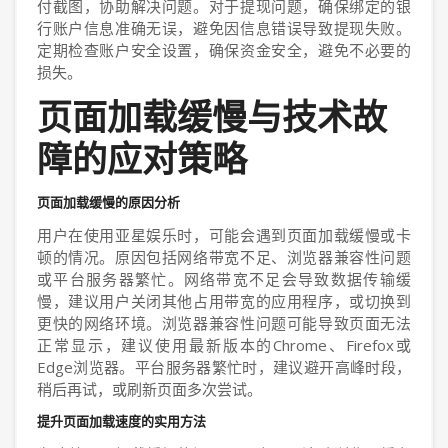
付截图，协助解决问题。对于提现问题，确保绑定的银
行账户信息准确无误，避免因信息错误导致提现失败。
定期检查账户安全设置，确保资金安全，避免不必要的
损失。
页面加载缓慢与技术故
障的应对策略
页面加载缓慢的原因分析
用户在使用亚星娱乐时，可能会遇到页面加载缓慢或卡
顿的情况。原因包括网络带宽不足、浏览器兼容性问题
或平台服务器繁忙。网络带宽不足会导致数据传输缓
慢，建议用户关闭其他占用带宽的应用程序，或切换到
更快的网络环境。浏览器兼容性问题可能导致页面无法
正常显示，建议使用最新版本的Chrome、Firefox或
Edge浏览器。平台服务器繁忙时，建议避开高峰时段，
稍后再试，或刷新页面多次尝试。
提升页面加载速度的实用方法