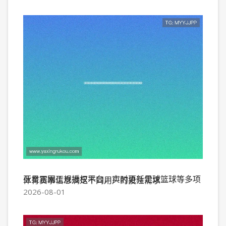
亚星正网正规授权平台，实时更新足球篮球等多项体育赛事信息满足不同用户的投注需求
2026-08-01