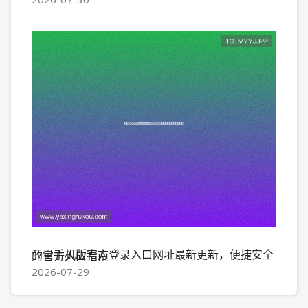
亚星手机版官方登录入口网址最新更新，便捷安全的官方入口指南
2026-07-29