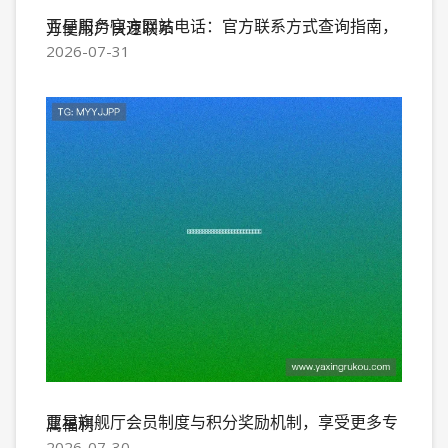
亚星服务官方网站电话：官方联系方式查询指南，方便用户快速联系
2026-07-31
亚星旗舰厅会员制度与积分奖励机制，享受更多专属福利
2026-07-30