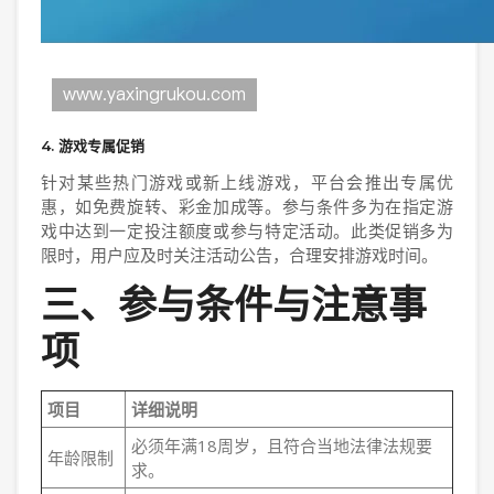
4. 游戏专属促销
针对某些热门游戏或新上线游戏，平台会推出专属优
惠，如免费旋转、彩金加成等。参与条件多为在指定游
戏中达到一定投注额度或参与特定活动。此类促销多为
限时，用户应及时关注活动公告，合理安排游戏时间。
三、参与条件与注意事
项
项目
详细说明
必须年满18周岁，且符合当地法律法规要
年龄限制
求。