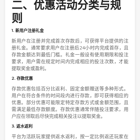
二、优惠活动分类与规
则
1. 新用户注册礼金
新用户在注册并完成首次存款后，可获得平台提供的注
册礼金。通常要求用户在注册后24小时内完成首存，且
存款金额达到最低门槛。礼金一般设有使用期限和投注
要求，用户需在规定时间内完成相应的投注次数，才能
提取奖金或盈利。
2. 存款优惠
存款优惠包括百分比返利、固定金额赠送等多种形式。
用户在符合条件的时间段内进行存款，即可获得相应的
优惠。部分优惠可能限定特定存款方式或金额范围，且
需满足最低存款额度。存款优惠通常伴随投注要求，用
户应在领取后尽快完成相关投注以提取奖金。
3. 返水返利
平台为活跃玩家提供返水返利，按一定比例返还玩家在