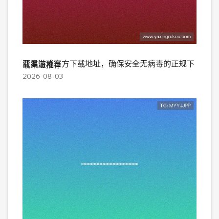
亚星游戏官方下载地址，确保安全无病毒的正规下载渠道推荐
2026-08-03