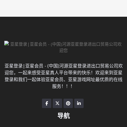
亚星登录|亚星会员 - (中国)河源亚星登录进出口贸易公司欢
迎您，一起来感受亚星真人平台带来的快乐！欢迎来到亚星
登录和我们一起体验亚星会员、亚星游戏网址最优质的在线
服务！！！
导航