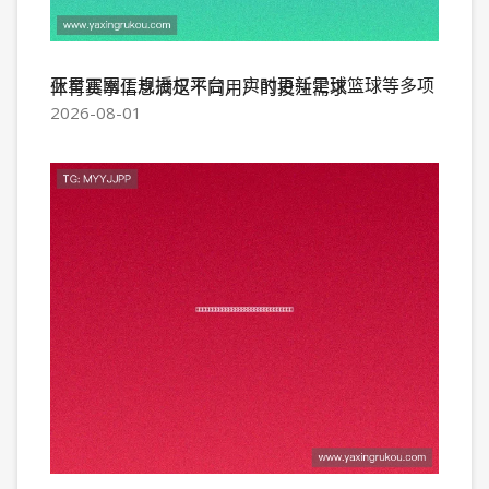
亚星正网正规授权平台，实时更新足球篮球等多项体育赛事信息满足不同用户的投注需求
2026-08-01