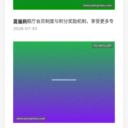
亚星旗舰厅会员制度与积分奖励机制，享受更多专属福利
2026-07-30