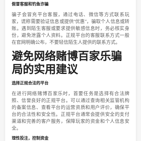
假冒客服和钓鱼诈骗
骗子会冒充平台客服，通过电话、微信等方式联系玩
家，谎称需要验证信息或提供“优惠”，骗取个人信息或转
账。遇到陌生客服或要求提供敏感信息时，务必核实身
份，避免泄露个人资料。正规平台的客服联系方式一般
在官网明确公布，不要轻信陌生人提供的联系方式。
避免网络赌博百家乐骗
局的实用建议
选择正规合法的平台
在进行网络赌博百家乐时，首要任务是选择有合法牌
照、信誉良好的正规平台。可以通过查询相关监管机构
的备案信息、查看平台的运营资质和用户评价，确保平
台的合法性和安全性。正规平台通常会提供安全的支付
渠道和完善的客户服务，保障玩家的资金和个人信息安
全。
理性投注，控制资金