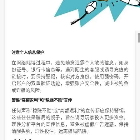
注意个人信息保护
在网络赌博过程中，避免随意泄露个人敏感信息，如身
份证号、银行卡信息等。遇到陌生的客服或诱导充值的
链接时，要保持警惕，核实对方身份。使用强密码，开
启账户的双重验证功能，增强账户安全性，减少被钓鱼
或诈骗的风险。
警惕“高额返利”和“稳赚不赔”宣传
任何声称“稳赚不赔”或“高额返利”的宣传都应保持警惕。
这些往往是骗局的幌子，旨在诱导玩家投入更多资金。
理性分析平台的宣传信息，避免被虚假广告迷惑，保持
清醒头脑，理性投注，远离骗局陷阱。