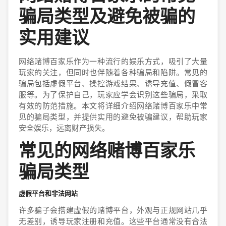
骗局类型及避免被骗的
实用建议
网络赌博百家乐作为一种流行的娱乐方式，吸引了大量
玩家的关注，但同时也伴随着各种骗局和陷阱。常见的
骗局包括虚假平台、操控游戏结果、诱导充值、假冒客
服等。为了保护自己，玩家应学会识别这些骗局，采取
有效的防范措施。本文将详细介绍网络赌博百家乐中常
见的骗局类型，并提供实用的避免被骗建议，帮助玩家
安全娱乐，远离财产损失。
常见的网络赌博百家乐
骗局类型
虚假平台和非法网站
许多骗子会搭建虚假的赌博平台，外观与正规网站几乎
无差别，诱导玩家注册和充值。这些平台通常没有合法