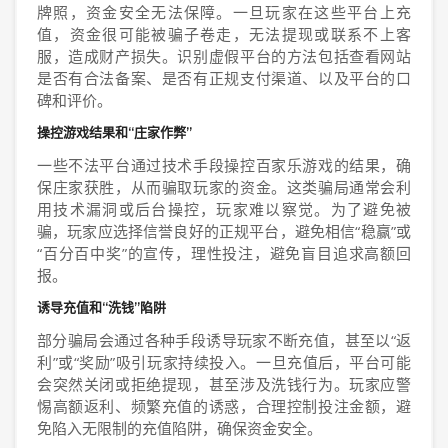
牌照，资金安全无法保障。一旦玩家在这些平台上充
值，资金很可能被骗子卷走，无法提现或联系不上客
服，造成财产损失。识别虚假平台的方法包括查看网站
是否有合法备案、是否有正规支付渠道、以及平台的口
碑和评价。
操控游戏结果和“庄家作弊”
一些不法平台通过技术手段操控百家乐游戏的结果，确
保庄家获胜，从而骗取玩家的资金。这类骗局通常会利
用技术漏洞或后台操控，玩家难以察觉。为了避免被
骗，玩家应选择信誉良好的正规平台，避免相信“稳赢”或
“百分百中奖”的宣传，理性投注，避免盲目追求高额回
报。
诱导充值和“洗钱”陷阱
部分骗局会通过各种手段诱导玩家不断充值，甚至以“返
利”或“奖励”吸引玩家持续投入。一旦充值后，平台可能
会突然关闭或拒绝提现，甚至涉及洗钱行为。玩家应警
惕高额返利、频繁充值的诱惑，合理控制投注金额，避
免陷入无限制的充值陷阱，确保资金安全。