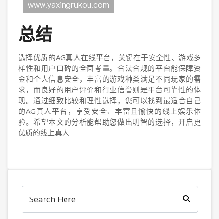
总结
选择优质的AG真人在线平台，关键在于安全性、游戏多
样性和用户口碑的全面考量。合法合规的平台能保障资
金和个人信息安全，丰富的游戏种类满足不同玩家的需
求，而良好的用户评价和行业信誉则是平台可靠性的体
现。通过细致比较和理性选择，您可以找到最适合自己
的AG真人平台，享受安全、丰富且愉快的线上娱乐体
验。希望本文的分析能帮助您做出明智的选择，开启更
优质的线上真人