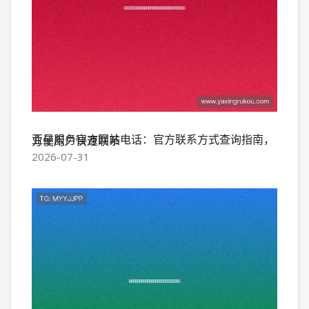
亚星服务官方网站电话：官方联系方式查询指南，方便用户快速联系
2026-07-31