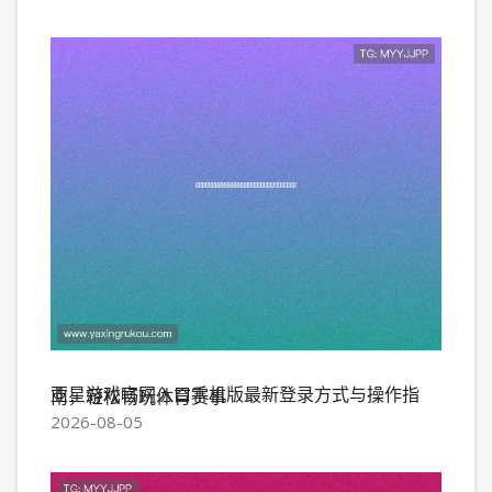
亚星游戏官网入口手机版最新登录方式与操作指南，轻松畅玩体育赛事
2026-08-05