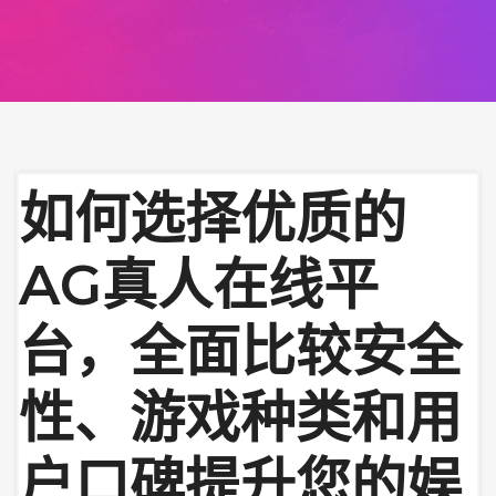
如何选择优质的
AG真人在线平
台，全面比较安全
性、游戏种类和用
户口碑提升您的娱