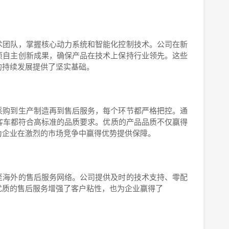
术团队，掌握核心动力系统和智能化控制技术。公司在新
项自主创新成果，确保产品在技术上保持行业领先。这些
的持续发展提供了坚实基础。
采购到生产制造再到售后服务，每个环节都严格把控。通
厂的客车都符合高标准的品质要求。优质的产品品质不仅赢得
为企业在激烈的市场竞争中赢得优势提供保障。
至海外的售后服务网络。公司提供及时的技术支持、零配
优质的售后服务增强了客户粘性，也为企业赢得了