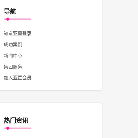
导航
知道
亚星登录
成功案例
新闻中心
集团服务
加入
亚星会员
热门资讯