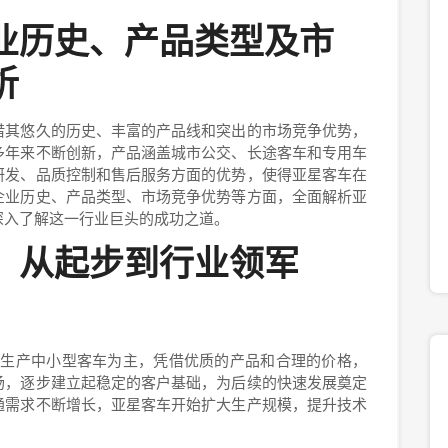
业历史、产品类型及市
析
借其悠久的历史、丰富的产品线和突出的市场竞争优势，
多年来不断创新，产品涵盖城市公交、长途客车和专用车
研发、品质控制和售后服务方面的优势，使得亚星客车在
企业历史、产品类型、市场竞争优势等方面，全面解析亚
深入了解这一行业巨头的成功之道。
：从起步到行业领军
以生产中小型客车为主，凭借优质的产品和合理的价格，
场，逐步建立起稳定的客户基础，为后续的快速发展奠定
通需求不断增长，亚星客车开始扩大生产规模，提升技术