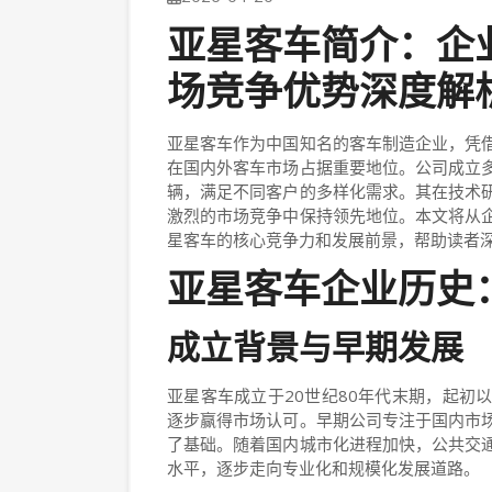
亚星客车简介：企
场竞争优势深度解
亚星客车作为中国知名的客车制造企业，凭
在国内外客车市场占据重要地位。公司成立
辆，满足不同客户的多样化需求。其在技术
激烈的市场竞争中保持领先地位。本文将从
星客车的核心竞争力和发展前景，帮助读者
亚星客车企业历史
成立背景与早期发展
亚星客车成立于20世纪80年代末期，起初
逐步赢得市场认可。早期公司专注于国内市
了基础。随着国内城市化进程加快，公共交
水平，逐步走向专业化和规模化发展道路。