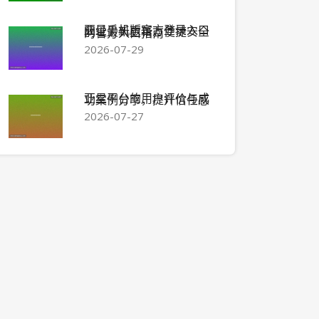
亚星手机版官方登录入口网址最新更新，便捷安全的官方入口指南
2026-07-29
亚星平台的用户评价与成功案例分享，提升信任感
2026-07-27