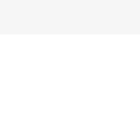
邮箱订阅
寓B座
提交
om