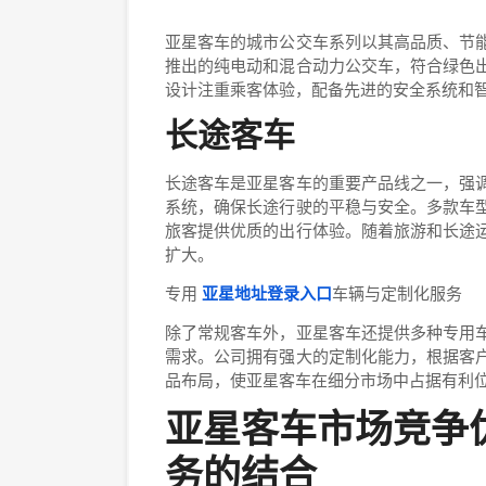
亚星客车的城市公交车系列以其高品质、节
推出的纯电动和混合动力公交车，符合绿色
设计注重乘客体验，配备先进的安全系统和
长途客车
长途客车是亚星客车的重要产品线之一，强
系统，确保长途行驶的平稳与安全。多款车
旅客提供优质的出行体验。随着旅游和长途
扩大。
专用
亚星地址登录入口
车辆与定制化服务
除了常规客车外，亚星客车还提供多种专用
需求。公司拥有强大的定制化能力，根据客
品布局，使亚星客车在细分市场中占据有利
亚星客车市场竞争
务的结合