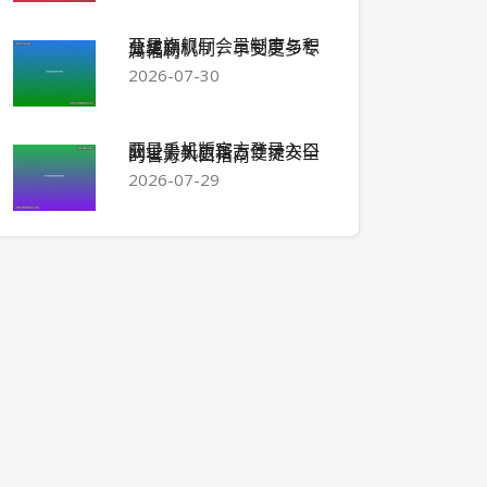
亚星旗舰厅会员制度与积分奖励机制，享受更多专属福利
2026-07-30
亚星手机版官方登录入口网址最新更新，便捷安全的官方入口指南
2026-07-29