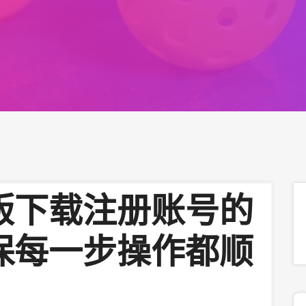
版下载注册账号的
保每一步操作都顺