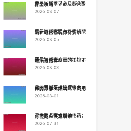
亚星游戏登录入口223官方最新版本下载及登录步骤全攻略
2026-08-07
亚星游戏官网入口手机版最新登录方式与操作指南，轻松畅玩体育赛事
2026-08-05
亚星游戏官方下载地址，确保安全无病毒的正规下载渠道推荐
2026-08-03
亚星正网正规授权平台，实时更新足球篮球等多项体育赛事信息满足不同用户的投注需求
2026-08-01
亚星服务官方网站电话：官方联系方式查询指南，方便用户快速联系
2026-07-31