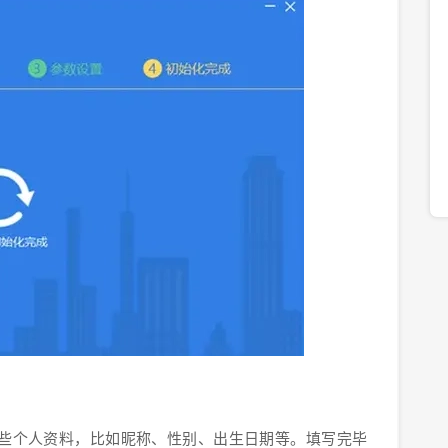
些个人资料，比如昵称、性别、出生日期等。填写完毕