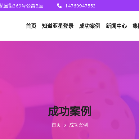
花园街369号公寓B座
14769947553
首页
知道
亚星登录
成功案例
新闻中心
集
成功案例
首页
成功案例