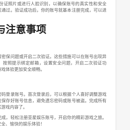
份证照片或进行人脸识别，以确保账号的真实性和安全
证通过。验证成功后，你的账号就基本注册完成，可以进
与注意事项
置密保问题或开启二次验证。这些措施可以在账号出现异
面，按照提示绑定邮箱，设置安全问题，开启二次验证功
游戏体验更加安全顺畅。
密码登录账号。首次登录后，可以根据个人喜好调整游戏
议保存好账号信息，避免遗忘密码或账号被盗。完成所有
富游戏内容了。
完成，轻松注册亚星娱乐账号，开启你的精彩游戏之旅。
安全、愉快的娱乐体验！