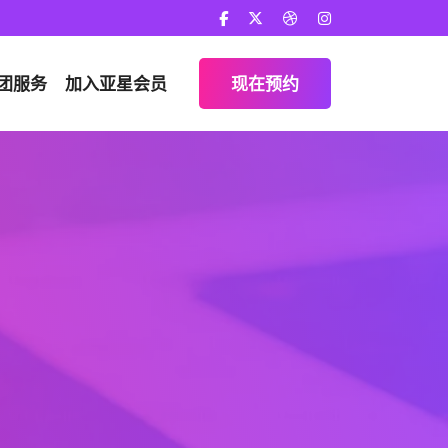
团服务
加入
亚星会员
现在预约