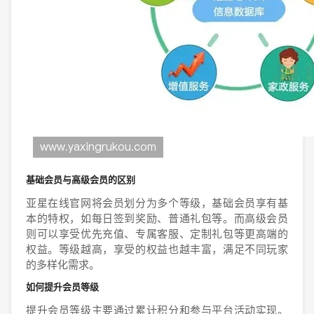
基础会员与高级会员的区别
亚星在线官网将会员划分为多个等级，基础会员享有基
本的特权，如每日签到奖励、普通礼包等。而高级会员
则可以享受优先充值、专属客服、定制礼包等更高端的
权益。等级越高，享受的权益也越丰富，满足不同玩家
的多样化需求。
如何提升会员等级
提升会员等级主要通过累计积分和参与平台活动实现。