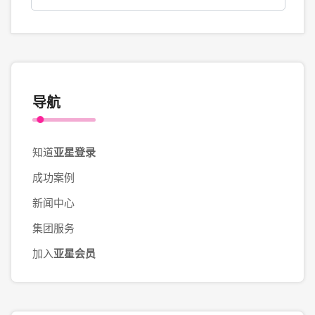
导航
知道
亚星登录
成功案例
新闻中心
集团服务
加入
亚星会员