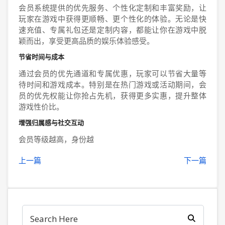
会员系统提供的优先服务、个性化定制和丰富奖励，让
玩家在游戏中获得更顺畅、更个性化的体验。无论是快
速充值、专属礼包还是定制内容，都能让你在游戏中脱
颖而出，享受更高品质的娱乐体验感受。
节省时间与成本
通过会员的优先通道和专属优惠，玩家可以节省大量等
待时间和游戏成本。特别是在热门游戏或活动期间，会
员的优先权能让你抢占先机，获得更多实惠，提升整体
游戏性价比。
增强归属感与社交互动
会员等级越高，身份越
上一篇
下一篇