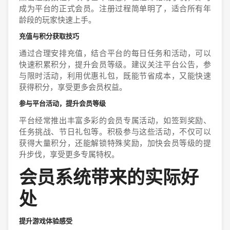
成为平台的正式会员。注册过程简单明了，适合所有年
龄段的玩家快速上手。
充值与积分获取技巧
通过合理安排充值，结合平台的每日任务和活动，可以
快速积累积分，提升会员等级。建议关注平台公告，参
与限时活动，利用优惠礼包，既能节省成本，又能快速
获得积分，享受更多会员权益。
参与平台活动，提升会员等级
平台经常推出丰富多彩的会员专属活动，如签到奖励、
任务挑战、节日礼包等。积极参与这些活动，不仅可以
获得大量积分，还能解锁特殊奖励，加快会员等级的提
升步伐，享受更多专属特权。
会员系统带来的实际好
处
提升游戏体验感受