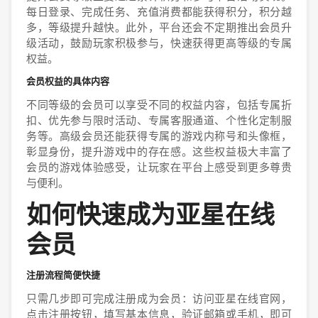
每日登录、完成任务、充值消费都能获得积分，积分越
多，等级提升越快。此外，平台还会不定期推出会员升
级活动，鼓励玩家积极参与，快速获得更高等级的专属
权益。
会员权益的具体内容
不同等级的会员可以享受不同的权益内容，包括专属折
扣、优先参与限时活动、专属客服通道、个性化定制服
务等。高级会员还能获得专属的游戏内称号和头像框，
彰显身份，提升游戏中的存在感。这些权益极大丰富了
会员的游戏体验感受，让玩家在平台上感受到更多尊贵
与便利。
如何快速成为亚星在线
会员
注册流程简便快捷
只需几步即可完成注册成为会员：访问亚星在线官网，
点击注册按钮，填写基本信息，验证邮箱或手机，即可