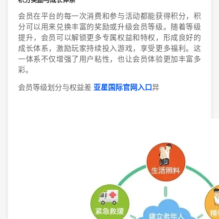
会员在平台的每一次消费和参与活动都能获得积分，积
分可以用来兑换丰富的奖励或升级会员等级。随着等级
提升，会员可以解锁更多专属权益和特权，形成良好的
成长体系，激励玩家持续投入游戏，享受更多福利。这
一体系不仅增强了用户粘性，也让会员体验更加丰富多
彩。
会员等级划分与权益差
亚星国际官网入口
异