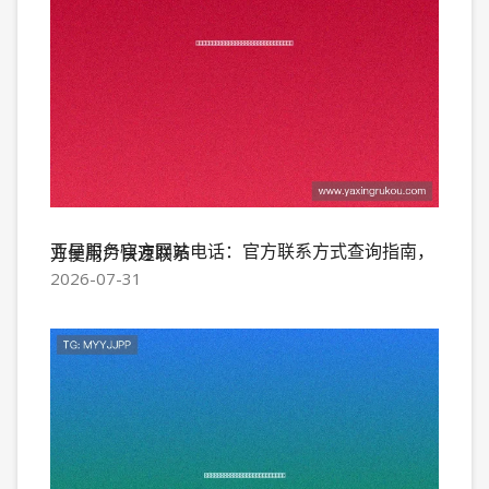
亚星服务官方网站电话：官方联系方式查询指南，方便用户快速联系
2026-07-31