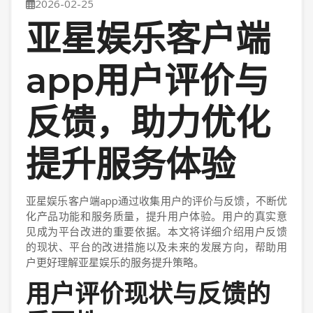
2026-02-25
亚星娱乐客户端
app用户评价与
反馈，助力优化
提升服务体验
亚星娱乐客户端app通过收集用户的评价与反馈，不断优
化产品功能和服务质量，提升用户体验。用户的真实意
见成为平台改进的重要依据。本文将详细介绍用户反馈
的现状、平台的改进措施以及未来的发展方向，帮助用
户更好理解亚星娱乐的服务提升策略。
用户评价现状与反馈的