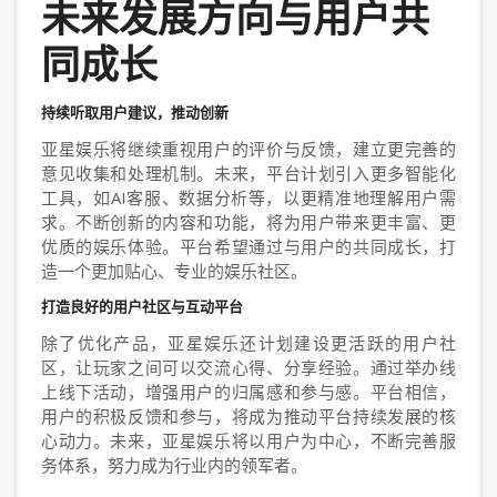
未来发展方向与用户共
同成长
持续听取用户建议，推动创新
亚星娱乐将继续重视用户的评价与反馈，建立更完善的
意见收集和处理机制。未来，平台计划引入更多智能化
工具，如AI客服、数据分析等，以更精准地理解用户需
求。不断创新的内容和功能，将为用户带来更丰富、更
优质的娱乐体验。平台希望通过与用户的共同成长，打
造一个更加贴心、专业的娱乐社区。
打造良好的用户社区与互动平台
除了优化产品，亚星娱乐还计划建设更活跃的用户社
区，让玩家之间可以交流心得、分享经验。通过举办线
上线下活动，增强用户的归属感和参与感。平台相信，
用户的积极反馈和参与，将成为推动平台持续发展的核
心动力。未来，亚星娱乐将以用户为中心，不断完善服
务体系，努力成为行业内的领军者。